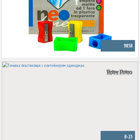
9858
B-23