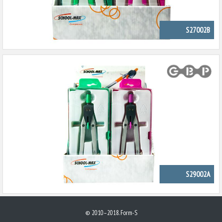
S27002B
S29002A
© 2010–2018. Form-S