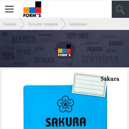
Главная
Кaталог товаров
Бейджики